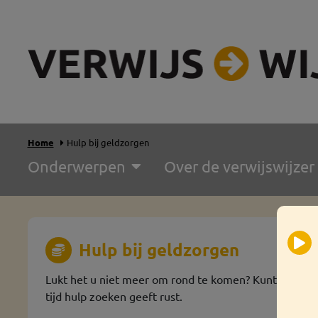
Home
Hulp bij geldzorgen
Onderwerpen
Over de verwijswijzer
Hulp bij geldzorgen
Lukt het u niet meer om rond te komen? Kunt u uw re
tijd hulp zoeken geeft rust.