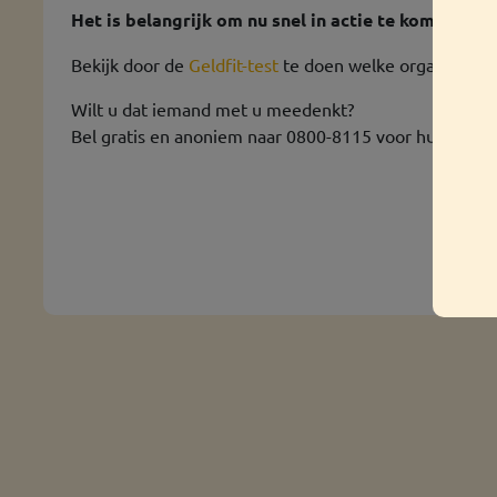
Het is belangrijk om nu snel in actie te komen. Dit 
Bekijk door de
Geldfit-test
te doen welke organisaties 
Wilt u dat iemand met u meedenkt?
Bel gratis en anoniem naar 0800-8115 voor hulp bij g