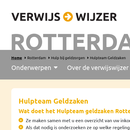
ROTTERD
Home
Rotterdam
Hulp bij geldzorgen
Hulpteam Geldzaken
Onderwerpen
Over de verwijswijzer
Hulpteam Geldzaken
Wat doet het Hulpteam geldzaken Rott
Ze maken samen met u een overzicht van uw inko
Als dat nodig is onderzoeken ze op welke regeling