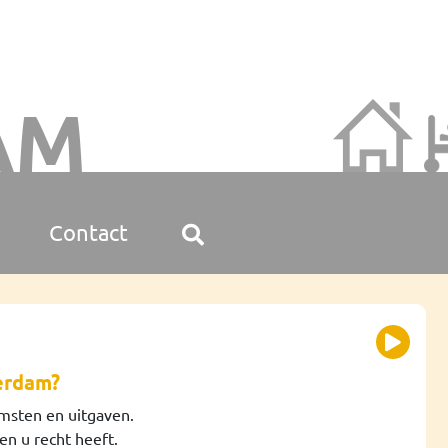
AM
Contact
erdam?
msten en uitgaven.
en u recht heeft.