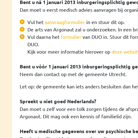
Bent u ná 1 januari 2013 inburgeringsplichtig gew
Dan moet u eerst medisch advies aanvragen bij organi
Vul het
aanvraagformulier
in en stuur dit op.
De arts van Argonaut zal u onderzoeken. In een brie
Vul daarna het
formulier
van DUO in. Stuur dit fo
DUO.
Kijk voor meer informatie hierover op
deze websi
Bent u vóór 1 januari 2013 inburgeringsplichtig g
Neem dan contact op met de gemeente Utrecht.
Let op: de gemeente kan iets anders besluiten dan he
Spreekt u niet goed Nederlands?
Dan moet u zelf voor een tolk zorgen tijdens de afs
Argonaut
. Dit mag ook een kennis of familielid zijn.
Heeft u medische gegevens over uw psychische bep