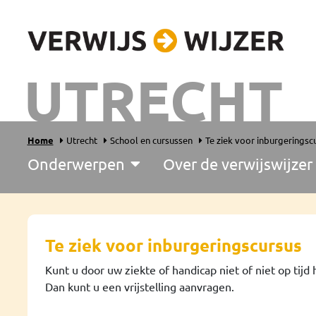
UTRECHT
Home
Utrecht
School en cursussen
Te ziek voor inburgeringsc
Onderwerpen
Over de verwijswijzer
Te ziek voor inburgeringscursus
Kunt u door uw ziekte of handicap niet of niet op tij
Dan kunt u een vrijstelling aanvragen.