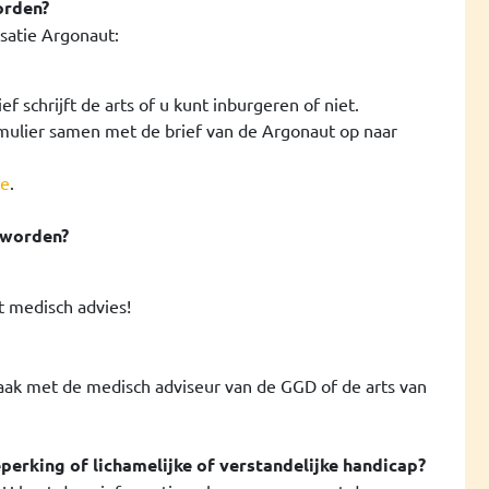
orden?
satie Argonaut:
f schrijft de arts of u kunt inburgeren of niet.
rmulier samen met de brief van de Argonaut op naar
te
.
eworden?
t medisch advies!
praak met de medisch adviseur van de GGD of de
arts van
erking of lichamelijke of verstandelijke handicap?