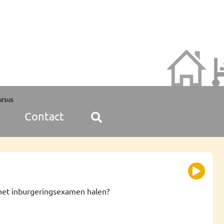
ursus
Contact
d het inburgeringsexamen halen?