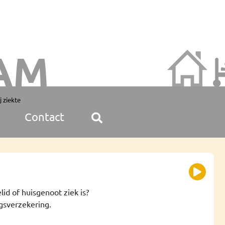
AM
j ziekte
Contact
id of huisgenoot ziek is?
gsverzekering.