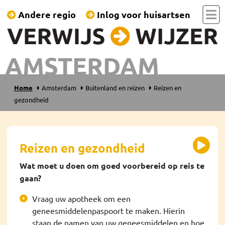
Andere regio
Inlog voor huisartsen
AMSTERDAM
Home
Amsterdam
Buitenland en reizen
Reizen en
gezondheid
Reizen en gezondheid
Wat moet u doen om goed voorbereid op reis te
gaan?
Vraag uw apotheek om een
geneesmiddelenpaspoort te maken. Hierin
staan de namen van uw geneesmiddelen en hoe