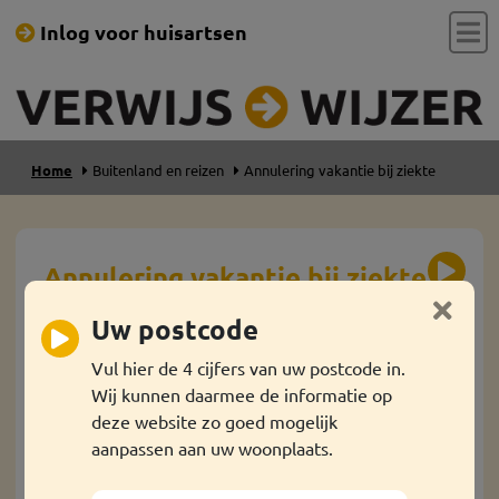
Inlog voor huisartsen
Home
Buitenland en reizen
Annulering vakantie bij ziekte
Annulering vakantie bij ziekte
Ziekteverklaring bij annulering reis
Uw postcode
Uw eigen huisarts mag
geen
gezondheids-/
Vul hier de 4 cijfers van uw postcode in.
ziekteverklaring afgeven. U mag de huisarts wel
Wij kunnen daarmee de informatie op
vragen om een kopie van informatie uit uw medisch
deze website zo goed mogelijk
dossier.
aanpassen aan uw woonplaats.
U kunt zelf een brief schrijven aan het reisbureau of