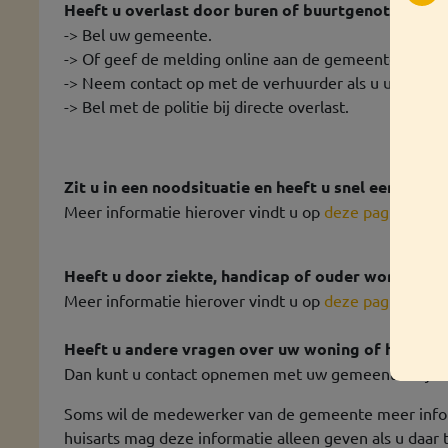
Heeft u overlast door buren of buurtgenoten?
-> Bel uw gemeente.
-> Of geef de melding online aan de gemeente door.
-> Neem contact op met de verhuurder als u uw wonin
-> Bel met de politie bij directe overlast.
Zit u in een noodsituatie en heeft u snel een ande
Meer informatie hierover vindt u op
deze pagina.
Heeft u door ziekte, handicap of ouder worden aa
Meer informatie hierover vindt u op
deze pagina
.
Heeft u andere vragen over uw woning of huur?
Dan kunt u contact opnemen met uw gemeente.
Zij w
Soms wil de medewerker van de gemeente meer inform
huisarts mag deze informatie alleen geven als u daar