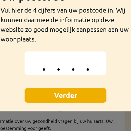
Vul hier de 4 cijfers van uw postcode in. Wij
kunnen daarmee de informatie op deze
g huurt.
website zo goed mogelijk aanpassen aan uw
woonplaats.
re woning nodig?
npassingen in uw huis nodig?
eten alles over wetten en regels.
atie over uw gezondheid vragen bij uw huisarts. Uw
 toestemming voor geeft.