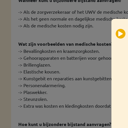
Wanneer kunt u bijzondere bijstand aanvragen?
-> Als de zorgverzekeraar of het UWV de medische ko
-> Als het geen normale en dagelijkse medische kosten
-> Als de medische kosten nodig zijn.
Wat zijn voorbeelden van medische kosten?
-> Bevallingkosten en kraamzorgkosten.
-> Gehoorapparaten en batterijen voor gehoorapparat
-> Brillenglazen.
-> Elastische kousen.
-> Kunstgebit en reparaties aan kunstgebitten.
-> Personenalarmering.
-> Plaswekker.
-> Steunzolen.
-> Extra was kosten en kledingkosten doordat u ziek b
Hoe kunt u bijzondere bijstand aanvragen?