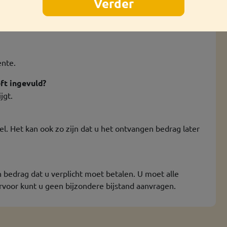
anvraagformulier.
ente.
ft ingevuld?
jgt.
l. Het kan ook zo zijn dat u het ontvangen bedrag later
n bedrag dat u verplicht moet betalen. U moet alle
ervoor kunt u geen bijzondere bijstand aanvragen.