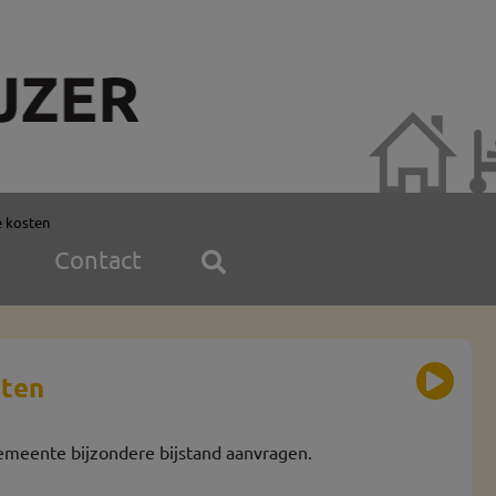
e kosten
Contact
sten
emeente bijzondere bijstand aanvragen.