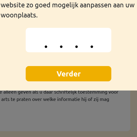
website zo goed mogelijk aanpassen aan uw
woonplaats.
door uw gezondheid of wanneer uw gezondheid in gevaar
e bevalling krijgen bijvoorbeeld uitstel van vertrek.
andeling?
 medische behandeling krijgt in Nederland.
en van de IND.
eur van uw advocaat kunnen vragen aan uw behandelend
 alleen geven als u daar schriftelijk toestemming voor
rts te praten over welke informatie hij of zij mag