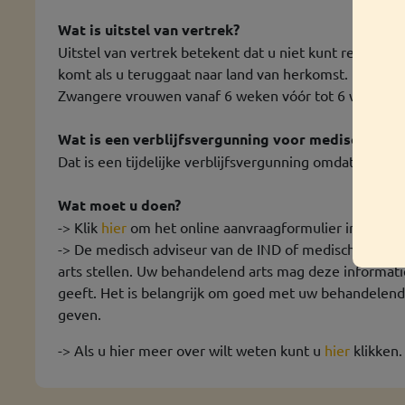
Wat is uitstel van vertrek?
Uitstel van vertrek betekent dat u niet kunt reizen 
komt als u teruggaat naar land van herkomst.
Zwangere vrouwen vanaf 6 weken vóór tot 6 weken ná d
Wat is een verblijfsvergunning voor medische beh
Dat is een tijdelijke verblijfsvergunning omdat u een
Wat moet u doen?
-> Klik
hier
om het online aanvraagformulier in te vull
-> De medisch adviseur van de IND of medisch advis
arts stellen. Uw behandelend arts mag deze informatie
geeft. Het is belangrijk om goed met uw behandelend a
geven.
-> Als u hier meer over wilt weten kunt u
hier
klikken.