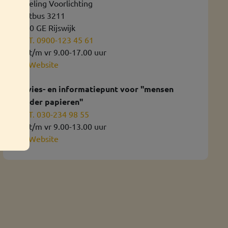
Afdeling Voorlichting
Postbus 3211
2280 GE Rijswijk
T. 0900-123 45 61
ma t/m vr 9.00-17.00 uur
Website
Advies- en informatiepunt voor "mensen
zonder papieren"
T. 030-234 98 55
ma t/m vr 9.00-13.00 uur
Website