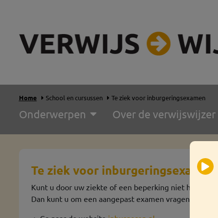
Home
School en cursussen
Te ziek voor inburgeringsexamen
Onderwerpen
Over de verwijswijzer
Te ziek voor inburgeringsexamen
Kunt u door uw ziekte of een beperking niet het in
Dan kunt u om een aangepast examen vragen.
-> Ga naar de website
inburgeren.nl
.