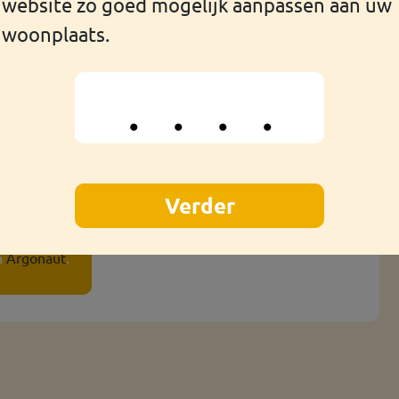
website zo goed mogelijk aanpassen aan uw
woonplaats.
raak met de medisch adviseur van de GGD of de arts van
n
Argonaut
.