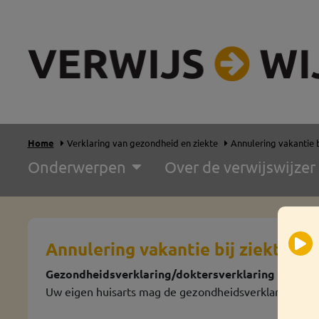
Home
Verklaring van gezondheid en ziekte
Annulering vakantie b
Onderwerpen
Over de verwijswijzer
Annulering vakantie bij ziekte
Gezondheidsverklaring/doktersverklaring bij annu
Uw eigen huisarts mag de gezondheidsverklaring
nie