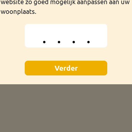
website zo goed mogelijk aanpassen aan uw
 uw verzekering met de reden van annuleren van de reis.
woonplaats.
ie dat vragen bij uw huisarts.
isch adviseur van uw verzekering. De adviseur zal dan