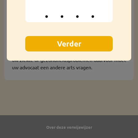
Uw advocaat overlegt met u en uw behandelend
arts over welke informatie hij uit uw map nodig
heeft en waarvoor. Uw behandelend arts geeft aan
uw advocaat een kopie van de gegevens uit uw
medische map
Uw behandelend arts mag
geen
oordeel geven over
hoe ernstig uw ziekte is of over de ontwikkeling van
uw ziekte of gezondheidsproblemen daarvoor moet
uw advocaat een andere arts vragen.
Over deze verwijswijzer