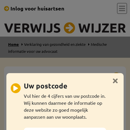
Inlog voor huisartsen
Home
Verklaring van gezondheid en ziekte
Medische
informatie voor uw advocaat
Medische informatie voor uw
Uw postcode
advocaat
Vul hier de 4 cijfers van uw postcode in.
Uw advocaat mag namens u een kopie van pagina’s
Wij kunnen daarmee de informatie op
uit uw medische map vragen.
deze website zo goed mogelijk
aanpassen aan uw woonplaats.
Hoe vraagt u een kopie van uw medische map
aan?