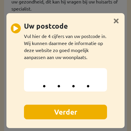
uw gezondheid, dit kan hij vragen bij uw huisarts of
specialist.
Uw huisarts of specialist mag alleen uw informatie
delen als u dat goedt vindt.
Uw postcode
Als u wilt dat de UWV-arts contact opneemt met uw
Vul hier de 4 cijfers van uw postcode in.
huisarts kunt u dat in het gesprek zeggen
Wij kunnen daarmee de informatie op
deze website zo goed mogelijk
aanpassen aan uw woonplaats.
Wilt u meer informatie over
dit onderwerp?
Als u
hier
klikt vindt u meer
informatie over rechten en
plichten bij ziekte of
arbeidsongeschiktheid als u
een uitkering heeft.