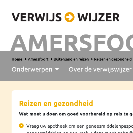
AMERSFO
Home
Amersfoort
Buitenland en reizen
Reizen en gezondheid
Onderwerpen
Over de verwijswijzer
Reizen en gezondheid
Wat moet u doen om goed voorbereid op reis te g
Vraag uw apotheek om een geneesmiddelenpaspoo
geneesmiddelen en hoe vaak u deze moet gebruik