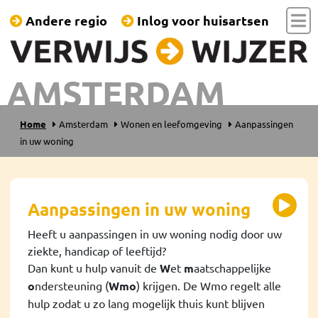
Andere regio
Inlog voor huisartsen
AMSTERDAM
Home
Amsterdam
Wonen en leefomgeving
Aanpassingen
in uw woning
Aanpassingen in uw woning
Heeft u aanpassingen in uw woning nodig door uw
ziekte, handicap of leeftijd?
Dan kunt u hulp vanuit de
W
et
m
aatschappelijke
o
ndersteuning
(
Wmo
)
krijgen. De Wmo regelt alle
hulp zodat u zo lang mogelijk thuis kunt blijven